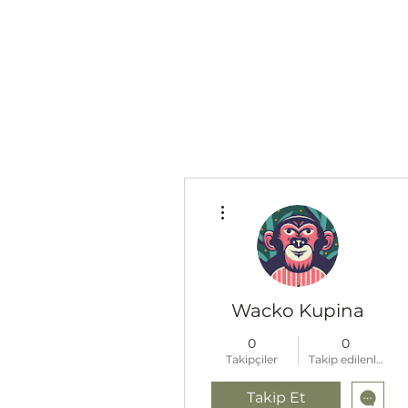
turkiyetarimplatformu@gmail.com
TÜRKİYE TARIM PLATFORMU
Arazideki dostunuz...
Diğer Eylemler
Wacko Kupina
0
0
Takipçiler
Takip edilenler
Takip Et