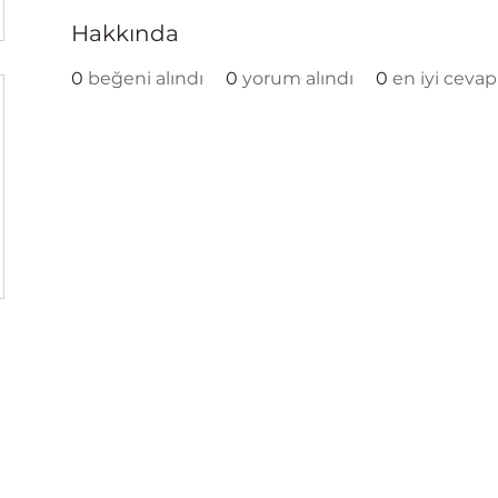
Hakkında
0
beğeni alındı
0
yorum alındı
0
en iyi cevap