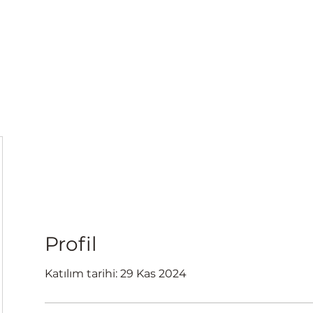
Profil
Katılım tarihi: 29 Kas 2024